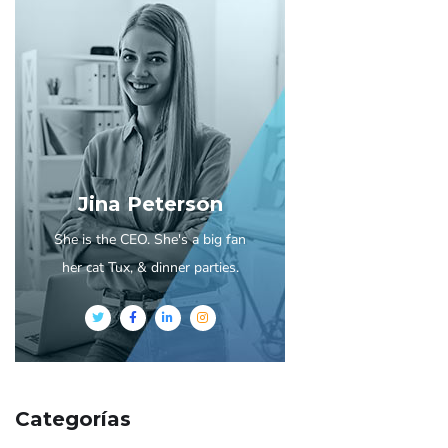
Jina Peterson
She is the CEO. She's a big fan
her cat Tux, & dinner parties.
Categorías